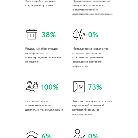
Учет потребления воды,
Использование региональных
сокращение протечек
материалов, материалов
с экомаркировкой и
переработанной составляющей
38%
0%
Раздельный сбор отходов,
Использование хладагентов
их сокращение и
с низким потенциалом
предотвращение попадания
глобального потепления,
на полигон
сокращение светового
загрязнения
100%
73%
Доступный дизайн,
Качество воздуха и освещения,
привлечение нового
акустический и тепловой
девелопмента, рекультивация
комфорт, биофильное
проектирование
6%
0%