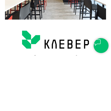
Остались вопросы?
+
7 (495) 988-77-07 доб. 245
info@clevercert.ru
Telegram-к
анал
123242, г. Москва, вн.тер.г. муниципальный
округ Пресненский, Новинский бульвар, д.
31, пом. 1/7
© 2024 - 2026 АНО «Национальный центр
РАЗВИВАЙ.РФ
»: www.clevercert.ru
Политика обработки персональных данных