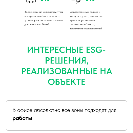
Велосипедная инфраструктура,
Ответственный подход к
доступность общественного
учету ресурсов, повышение
транспорта, зарядные станции
культуры управления
для электромобилей
системами объекта,
вовлечение пользователей
ИНТЕРЕСНЫЕ ESG-
РЕШЕНИЯ,
РЕАЛИЗОВАННЫЕ НА
ОБЪЕКТЕ
В офисе абсолютно все зоны подходят для
работы