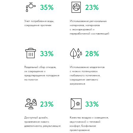
35%
23%
Учет потребления воды,
Использование региональных
сокращение протечек
материалов, материалов
с экомаркировкой и
переработанной составляющей
33%
28%
Раздельный сбор отходов,
Использование хладагентов
их сокращение и
с низким потенциалом
предотвращение попадания
глобального потепления,
на полигон
сокращение светового
загрязнения
23%
33%
Доступный дизайн,
Качество воздуха и освещения,
привлечение нового
акустический и тепловой
девелопмента, рекультивация
комфорт, биофильное
проектирование