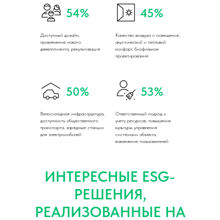
54%
45%
Доступный дизайн,
Качество воздуха и освещения,
привлечение нового
акустический и тепловой
девелопмента, рекультивация
комфорт, биофильное
проектирование
50%
53%
Велосипедная инфраструктура,
Ответственный подход к
доступность общественного
учету ресурсов, повышение
транспорта, зарядные станции
культуры управления
для электромобилей
системами объекта,
вовлечение пользователей
ИНТЕРЕСНЫЕ ESG-
РЕШЕНИЯ,
РЕАЛИЗОВАННЫЕ НА