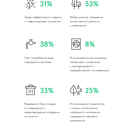
31%
53%
Энергоэффективность здания
Выбор участка, повышение
и инфраструктуры на участке
экологической ценности
и озеленения
38%
8%
Учет потребления воды,
Использование региональных
сокращение протечек
материалов, материалов
с экомаркировкой и
переработанной составляющей
33%
25%
Раздельный сбор отходов,
Использование хладагентов
их сокращение и
с низким потенциалом
предотвращение попадания
глобального потепления,
на полигон
сокращение светового
загрязнения