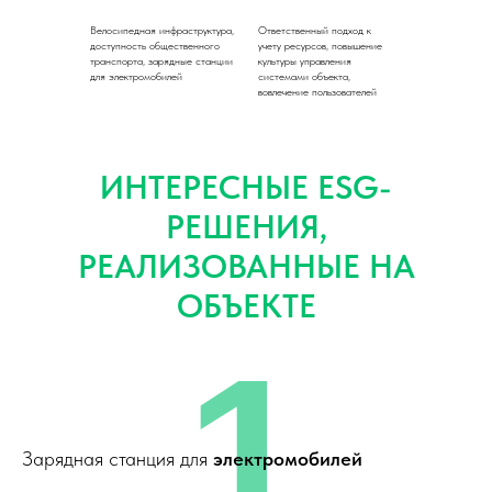
Велосипедная инфраструктура,
Ответственный подход к
доступность общественного
учету ресурсов, повышение
транспорта, зарядные станции
культуры управления
для электромобилей
системами объекта,
вовлечение пользователей
ИНТЕРЕСНЫЕ ESG-
РЕШЕНИЯ,
РЕАЛИЗОВАННЫЕ НА
ОБЪЕКТЕ
1
Зарядная станция для
электромобилей