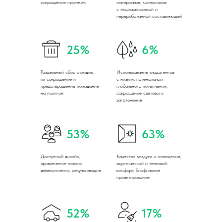
сокращение протечек
материалов, материалов
с экомаркировкой и
переработанной составляющей
25%
6%
Раздельный сбор отходов,
Использование хладагентов
их сокращение и
с низким потенциалом
предотвращение попадания
глобального потепления,
на полигон
сокращение светового
загрязнения
53%
63%
Доступный дизайн,
Качество воздуха и освещения,
привлечение нового
акустический и тепловой
девелопмента, рекультивация
комфорт, биофильное
проектирование
52%
17%